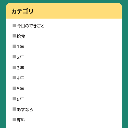
カテゴリ
今日のできごと
給食
１年
２年
３年
４年
５年
６年
あすなろ
専科