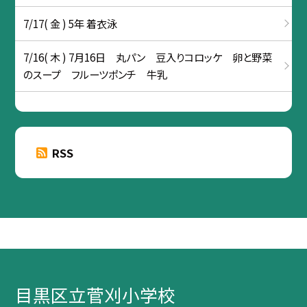
7/17( 金 ) 5年 着衣泳
7/16( 木 ) 7月16日 丸パン 豆入りコロッケ 卵と野菜
のスープ フルーツポンチ 牛乳
RSS
目黒区立菅刈小学校