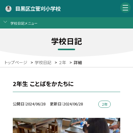
目黒区立菅刈小学校
学校日記メニュー
学校日記
トップページ
>
学校日記
>
２年
>
詳細
2年生 ことばをかたちに
公開日
2024/06/28
更新日
2024/06/28
２年