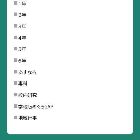
１年
２年
３年
４年
５年
６年
あすなろ
専科
校内研究
学校版めぐろGAP
地域行事