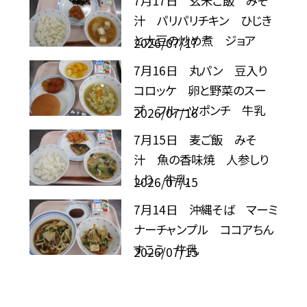
7月17日 玄米ご飯 みそ
汁 パリパリチキン ひじき
と大豆の炒め煮 ジョア
2026/07/17
7月16日 丸パン 豆入り
コロッケ 卵と野菜のスー
プ フルーツポンチ 牛乳
2026/07/16
7月15日 麦ご飯 みそ
汁 魚の香味焼 人参しり
しり 牛乳
2026/07/15
7月14日 沖縄そば マーミ
ナーチャンプル ココアちん
すこう 牛乳
2026/07/15