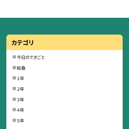
カテゴリ
今日のできごと
給食
１年
２年
３年
４年
５年