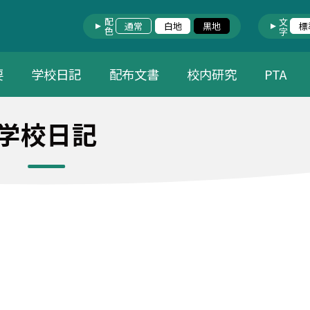
配色
文字
通常
白地
黒地
標
要
学校日記
配布文書
校内研究
PTA
学校日記