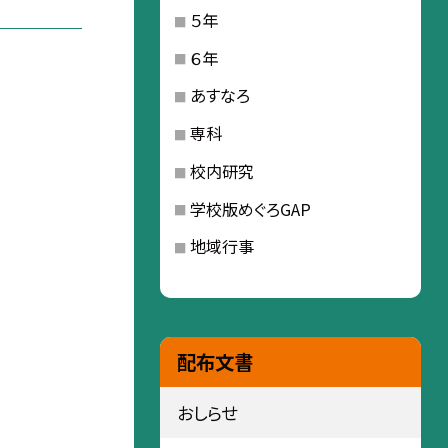
５年
６年
あすなろ
専科
校内研究
学校版めぐろGAP
地域行事
配布文書
おしらせ