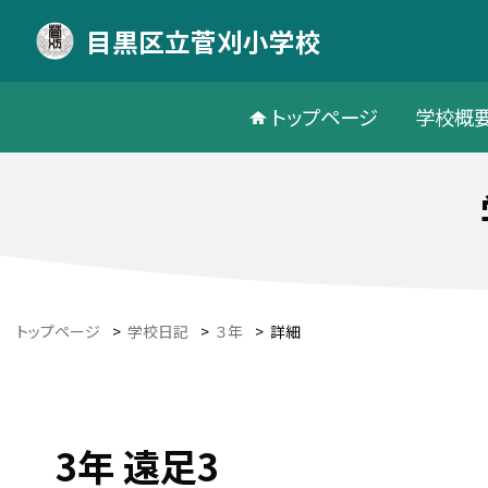
目黒区立菅刈小学校
トップページ
学校概
トップページ
>
学校日記
>
３年
>
詳細
3年 遠足3