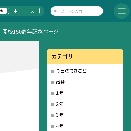
準
中
大
開校150周年記念ページ
カテゴリ
今日のできごと
給食
１年
２年
３年
４年