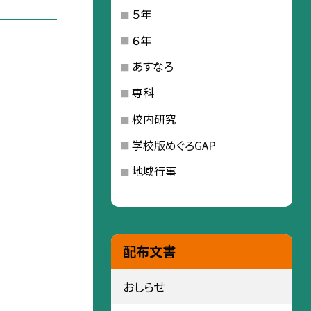
５年
６年
あすなろ
専科
校内研究
学校版めぐろGAP
地域行事
配布文書
おしらせ