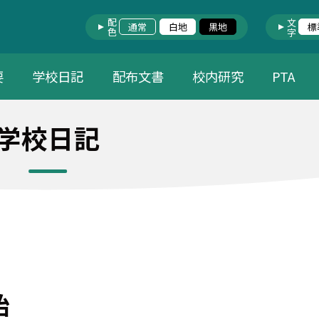
配色
文字
通常
白地
黒地
標
要
学校日記
配布文書
校内研究
PTA
学校日記
始