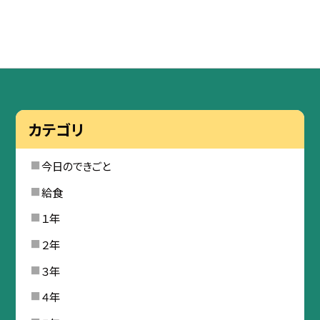
カテゴリ
今日のできごと
給食
１年
２年
３年
４年