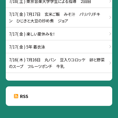
7/18( 土 ) 東京音楽大学学生による指導 ２回目
7/17( 金 ) 7月17日 玄米ご飯 みそ汁 パリパリチキ
ン ひじきと大豆の炒め煮 ジョア
7/17( 金 ) 楽しい夏休みを！
7/17( 金 ) 5年 着衣泳
7/16( 木 ) 7月16日 丸パン 豆入りコロッケ 卵と野菜
のスープ フルーツポンチ 牛乳
RSS