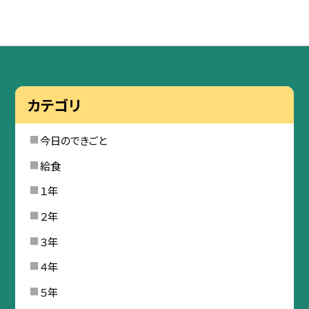
カテゴリ
今日のできごと
給食
１年
２年
３年
４年
５年