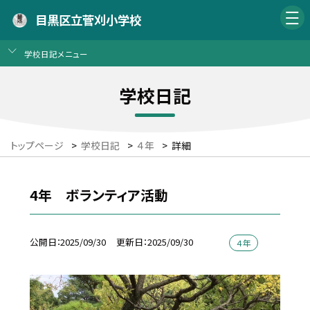
目黒区立菅刈小学校
学校日記メニュー
学校日記
トップページ
>
学校日記
>
４年
>
詳細
4年 ボランティア活動
公開日
2025/09/30
更新日
2025/09/30
４年