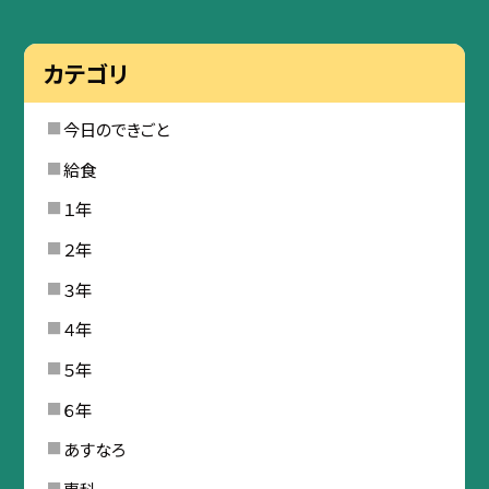
カテゴリ
今日のできごと
給食
１年
２年
３年
４年
５年
６年
あすなろ
専科