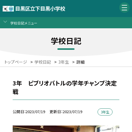
目黒区立下目黒小学校
学校日記メニュー
学校日記
トップページ
>
学校日記
>
3年生
>
詳細
3年 ビブリオバトルの学年チャンプ決定
戦
公開日
2023/07/19
更新日
2023/07/19
3年生