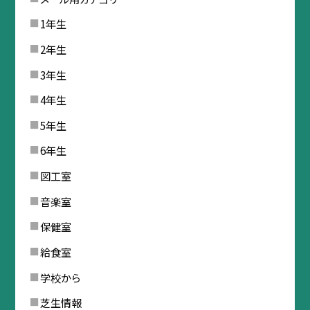
1年生
2年生
3年生
4年生
5年生
6年生
図工室
音楽室
保健室
給食室
学校から
芝生情報