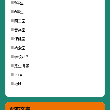
5年生
6年生
図工室
音楽室
保健室
給食室
学校から
芝生情報
ＰＴＡ
地域
配布文書