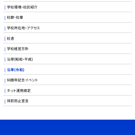
学校環境・校区紹介
校歌・校章
学校所在地・アクセス
校舎
学校経営方針
沿革(昭和・平成)
沿革(令和)
60周年記念イベント
ネット運用規定
体罰防止宣言