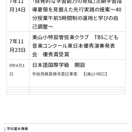
7年11
「自発的な学習能力の育成」次期学習指
月14日
導要領を見据えた先行実践の提案～40
分授業午前5時間制の運用と学びの自
己調整～
東山小特設管弦楽クラブ TBSこども
7年11
音楽コンクール東日本優秀演奏発表
月23日
会 優秀賞受賞
日本語国際学級 開設
8年4月1
日
学校用務業務等委託事業 【(株)J-REC】
学校基本情報