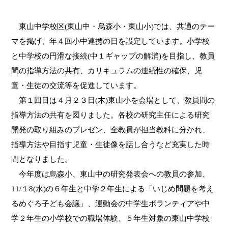
東山中学校区
(
東山中・烏森小・東山小
)
では、共通のテー
マを掲げ、年４回小中連携の日を設定しています。小学校
と中学校の円滑な接続
(
中１ギャップの解消
)
を目指し、教員
間の指導方法の共有、カリキュラムの連続性の確保、児
童・生徒の交流等を促進しています。
第１回目は４月２３日
(
木
)
東山小を会場として、教員間の
指導方法の共有を図りました。各校の研究主任による研究
開発の取り組みのプレゼン、全教員が担当教科に分かれ、
指導方法や目指す児童・生徒像を話し合うなど充実した時
間となりました。
今年度は烏森小、東山中の研究発表会への教員の参加、
11/
１
8(水)
の６年生と中学２年生による「いじめ問題を考え
るめぐろ子ども会議」、運動会の中学生ボランティアや中
学２年生の小学校での職場体験、５年生対象の東山中学校