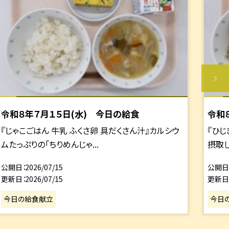
令和８年７月１５日(水) 今日の給食
令和
『じゃこごはん 牛乳 ふくさ卵 具だくさん汁』カルシウ
『ひじ
ムたっぷりの「ちりめんじゃ...
摂取し
公開日
2026/07/15
公開日
更新日
2026/07/15
更新日
今日の給食献立
今日