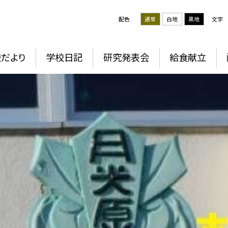
配色
通常
白地
黒地
文字
だより
学校日記
研究発表会
給食献立