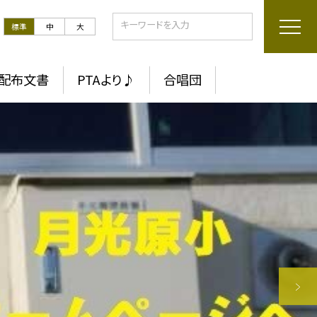
標準
中
大
配布文書
PTAより♪
合唱団