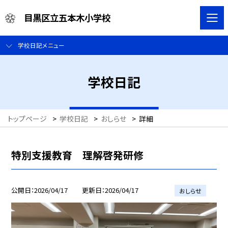
目黒区立五本木小学校
学校日記メニュー
学校日記
トップページ
>
学校日記
>
おしらせ
>
詳細
特別支援教育 理解啓発研修
公開日
2026/04/17
更新日
2026/04/17
おしらせ