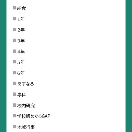
給食
１年
２年
３年
４年
５年
６年
あすなろ
専科
校内研究
学校版めぐろGAP
地域行事