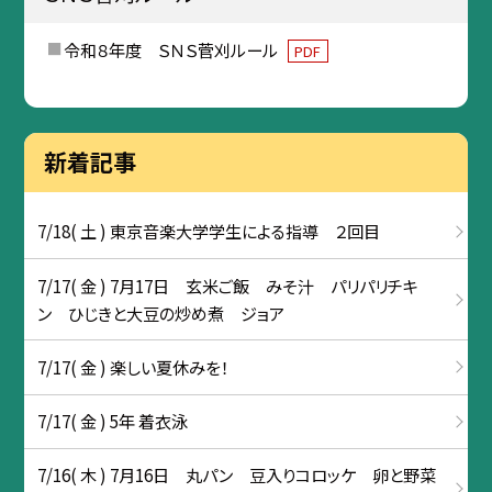
令和８年度 ＳＮＳ菅刈ルール
PDF
新着記事
7/18( 土 ) 東京音楽大学学生による指導 ２回目
7/17( 金 ) 7月17日 玄米ご飯 みそ汁 パリパリチキ
ン ひじきと大豆の炒め煮 ジョア
7/17( 金 ) 楽しい夏休みを！
7/17( 金 ) 5年 着衣泳
7/16( 木 ) 7月16日 丸パン 豆入りコロッケ 卵と野菜