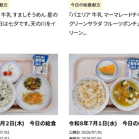
献立
今日の給食献立
 牛乳 すましそうめん 星の
『パエリア 牛乳 マーマレードチ
日は七夕です。天の川をイ
グリーンサラダ フルーツポンチ』
リーン...
月２日(木) 今日の給食
令和８年７月１日(水) 今日
07/02
公開日
2026/07/01
07/02
更新日
2026/07/01