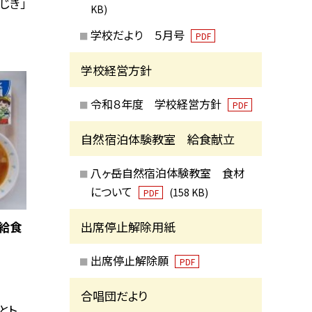
じき」
KB)
学校だより ５月号
PDF
学校経営方針
令和８年度 学校経営方針
PDF
自然宿泊体験教室 給食献立
八ヶ岳自然宿泊体験教室 食材
について
(158 KB)
PDF
出席停止解除用紙
の給食
出席停止解除願
PDF
合唱団だより
とト