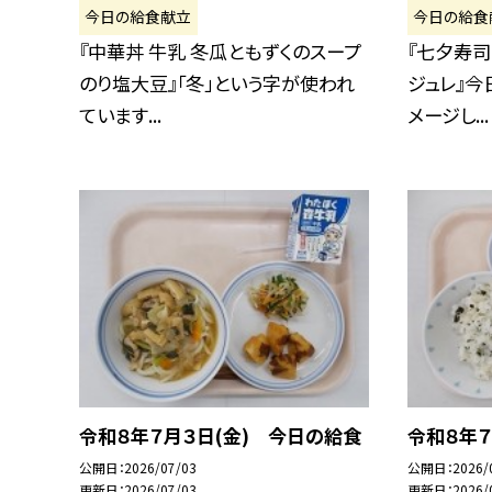
今日の給食献立
今日の給食
『中華丼 牛乳 冬瓜ともずくのスープ
『七夕寿司
のり塩大豆』「冬」という字が使われ
ジュレ』今
ています...
メージし...
令和８年７月３日(金) 今日の給食
令和８年７
公開日
2026/07/03
公開日
2026/
更新日
2026/07/03
更新日
2026/