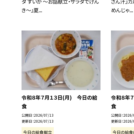
ダ すいか ～お話献立・サラダでげん
さん汁』カ
き～』夏...
めんじゃ...
令和８年７月１３日(月) 今日の給
令和８年７
食
食
公開日
2026/07/13
公開日
2026/
更新日
2026/07/13
更新日
2026/
今日の給食献立
今日の給食