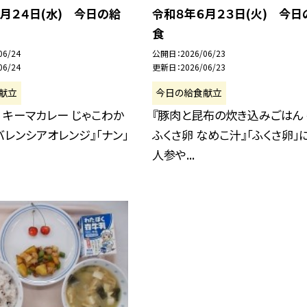
月２４日(水) 今日の給
令和８年６月２３日(火) 今日
食
06/24
公開日
2026/06/23
06/24
更新日
2026/06/23
献立
今日の給食献立
乳 キーマカレー じゃこわか
『豚肉と昆布の炊き込みごはん
バレンシアオレンジ』「ナン」
ふくさ卵 なめこ汁』「ふくさ卵」
人参や...