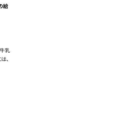
の給
 牛乳
には、