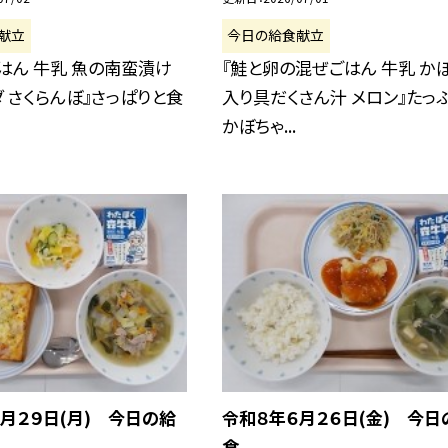
献立
今日の給食献立
はん 牛乳 魚の南蛮漬け
『鮭と卵の混ぜごはん 牛乳 か
 さくらんぼ』さっぱりと食
入り具だくさん汁 メロン』たっ
かぼちゃ...
月２９日(月) 今日の給
令和８年６月２６日(金) 今日
食