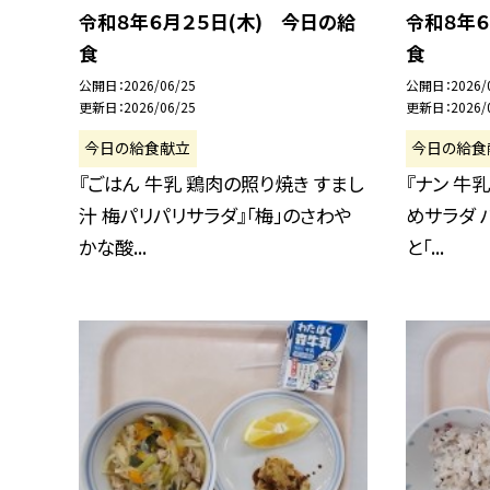
令和８年６月２５日(木) 今日の給
令和８年６
食
食
公開日
2026/06/25
公開日
2026/
更新日
2026/06/25
更新日
2026/
今日の給食献立
今日の給食
『ごはん 牛乳 鶏肉の照り焼き すまし
『ナン 牛
汁 梅パリパリサラダ』「梅」のさわや
めサラダ 
かな酸...
と「...