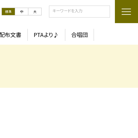
標準
中
大
配布文書
PTAより♪
合唱団