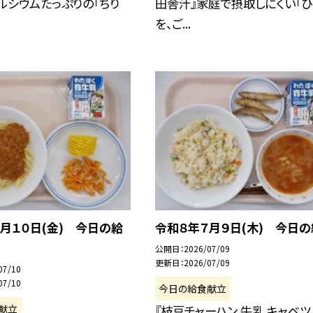
ルシウムたっぷりの「ちり
田舎汁』家庭で摂取しにくい「ひ
を、ご...
月１０日(金) 今日の給
令和８年７月９日(木) 今日
公開日
2026/07/09
更新日
2026/07/09
07/10
07/10
今日の給食献立
献立
『枝豆チャーハン 牛乳 キャベツ