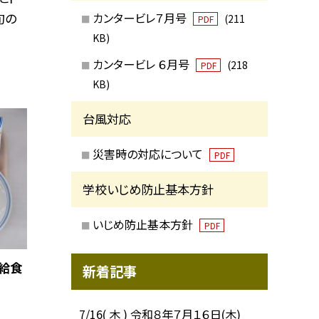
カンタービレ７月号
旬の
(211
PDF
KB)
カンタービレ ６月号
(218
PDF
KB)
台風対応
災害時の対応について
PDF
学校いじめ防止基本方針
いじめ防止基本方針
PDF
の給食
新着記事
7/16( 木 ) 令和８年７月１６日(木)