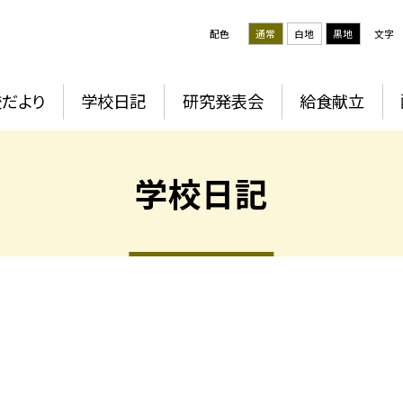
配色
通常
白地
黒地
文字
だより
学校日記
研究発表会
給食献立
学校日記