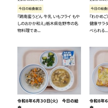
今日の給食献立
今日の給食
『鶏南蛮うどん 牛乳 いもフライ もや
『わかめご
しのおかか和え』栃木県佐野市の名
健康サラダ
物料理であ...
べられる...
令和８年６月３０日(火) 今日の給
令和８年６
食
食