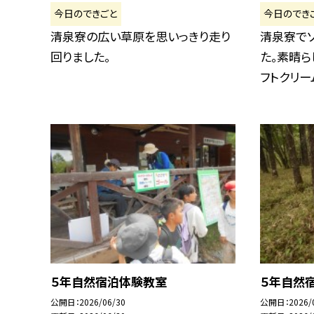
今日のできごと
今日のでき
清泉寮の広い草原を思いっきり走り
清泉寮で
回りました。
た。素晴ら
フトクリーム
５年自然宿泊体験教室
５年自然
公開日
2026/06/30
公開日
2026/