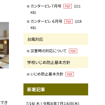
カンタービレ７月号
(211
PDF
KB)
カンタービレ ６月号
(218
PDF
KB)
台風対応
災害時の対応について
PDF
学校いじめ防止基本方針
いじめ防止基本方針
PDF
新着記事
くでき
7/16( 木 ) 令和８年７月１６日(木)