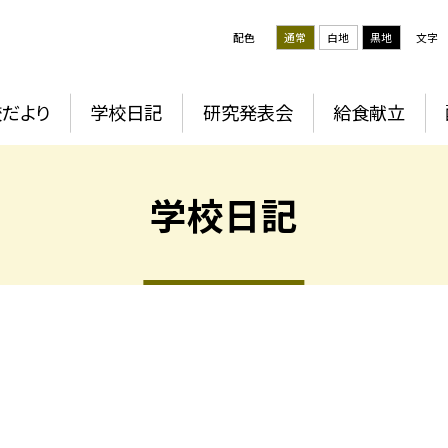
配色
通常
白地
黒地
文字
だより
学校日記
研究発表会
給食献立
学校日記