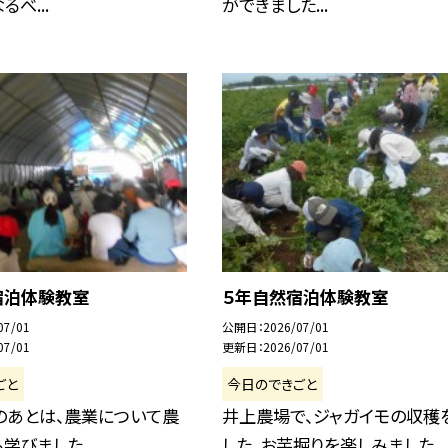
べ...
ができました...
宿泊体験教室
５年自然宿泊体験教室
07/01
公開日
2026/07/01
07/01
更新日
2026/07/01
ごと
今日のできごと
のあとは、農業について農
井上農場で、ジャガイモの収穫
学びました。
した。お芋掘りを楽しみました。