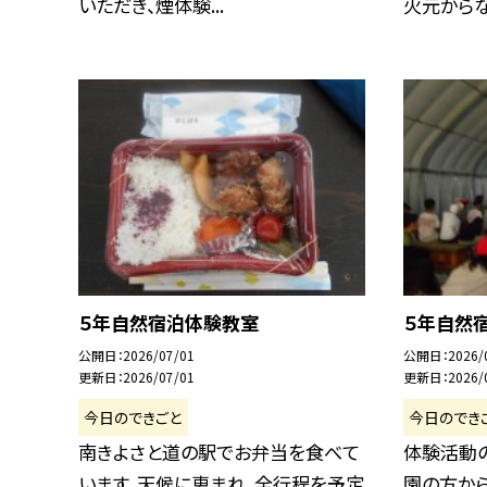
いただき、煙体験...
火元からなる
５年自然宿泊体験教室
５年自然
公開日
2026/07/01
公開日
2026/
更新日
2026/07/01
更新日
2026/
今日のできごと
今日のでき
南きよさと道の駅でお弁当を食べて
体験活動
います。天候に恵まれ、全行程を予定
園の方から