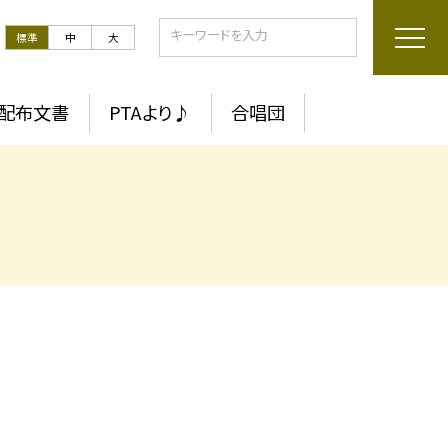
標準
中
大
配布文書
PTAより♪
合唱団