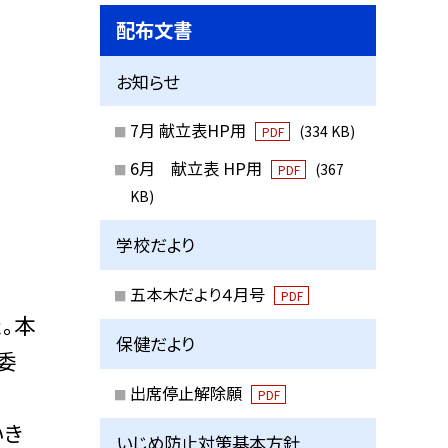
配布文書
お知らせ
7月 献立表HP用
(334 KB)
PDF
6月 献立表 HP用
(367
PDF
KB)
学校だより
五本木だより４月号
PDF
。本
保健だより
委
出席停止解除願
PDF
いき
いじめ防止対策基本方針