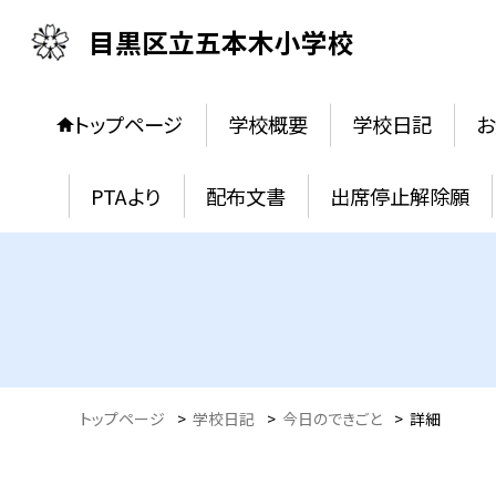
目黒区立五本木小学校
トップページ
学校概要
学校日記
お
PTAより
配布文書
出席停止解除願
トップページ
>
学校日記
>
今日のできごと
>
詳細