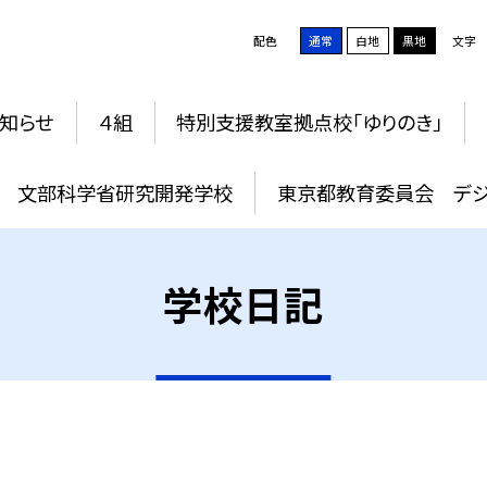
配色
通常
白地
黒地
文字
知らせ
４組
特別支援教室拠点校「ゆりのき」
文部科学省研究開発学校
東京都教育委員会 デジ
学校日記