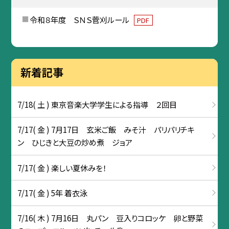
令和８年度 ＳＮＳ菅刈ルール
PDF
新着記事
7/18( 土 ) 東京音楽大学学生による指導 ２回目
7/17( 金 ) 7月17日 玄米ご飯 みそ汁 パリパリチキ
ン ひじきと大豆の炒め煮 ジョア
7/17( 金 ) 楽しい夏休みを！
7/17( 金 ) 5年 着衣泳
7/16( 木 ) 7月16日 丸パン 豆入りコロッケ 卵と野菜