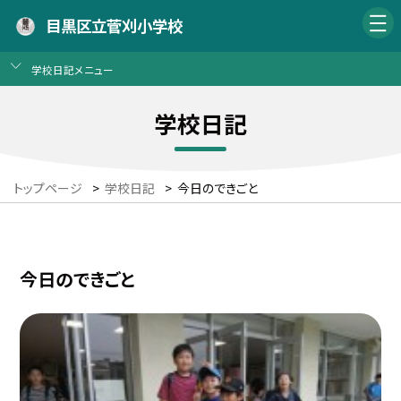
目黒区立菅刈小学校
学校日記メニュー
学校日記
トップページ
>
学校日記
>
今日のできごと
今日のできごと