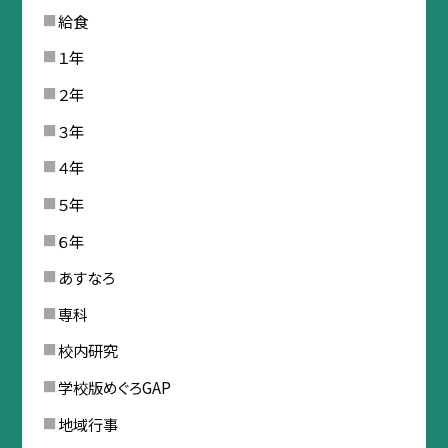
給食
１年
２年
３年
４年
５年
６年
あすなろ
専科
校内研究
学校版めぐろGAP
地域行事