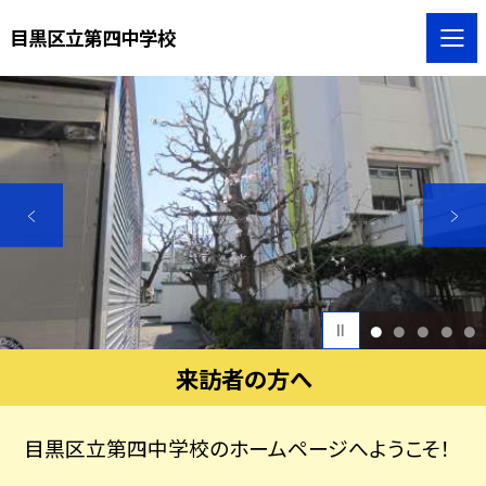
目黒区立第四中学校
1
2
3
4
5
来訪者の方へ
目黒区立第四中学校のホームページへようこそ！