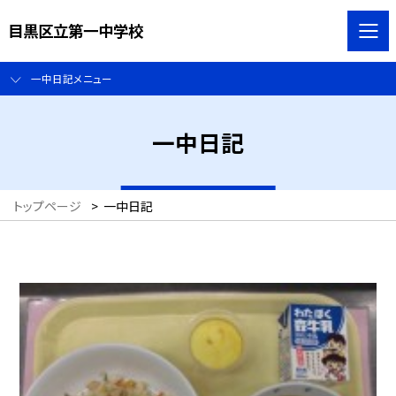
目黒区立第一中学校
一中日記メニュー
一中日記
トップページ
>
一中日記