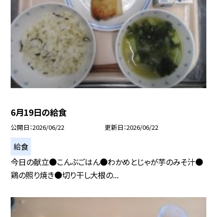
6月19日の給食
公開日
2026/06/22
更新日
2026/06/22
給食
今日の献立●こんぶごはん●わかめとじゃが芋のみそ汁●
鶏の照り焼き●切り干し大根の...