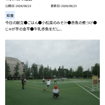
公開日
2026/06/23
更新日
2026/06/23
給食
今日の献立●ごはん●小松菜のみそ汁●赤魚の煮つけ●
じゃが芋の金平●牛乳赤魚をだし...