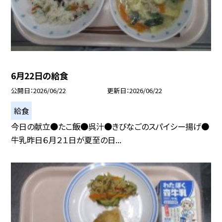
6月22日の給食
公開日
2026/06/22
更新日
2026/06/22
給食
今日の献立●たこ飯●呉汁●きびなごのスパイシー揚げ●
牛乳昨日６月２１日が夏至の日...