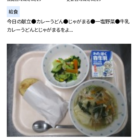
給食
今日の献立●カレーうどん●じゃがまる●一塩野菜●牛乳
カレーうどんとじゃがまるをよ...