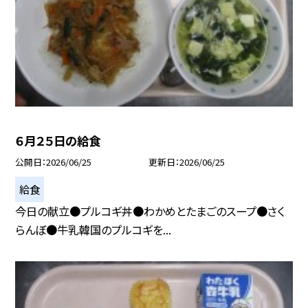
６月２５日の給食
公開日
2026/06/25
更新日
2026/06/25
給食
今日の献立●プルコギ丼●わかめとたまごのスープ●さく
らんぼ●牛乳韓国のプルコギを...