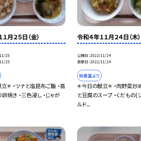
１１月２５日（金）
令和４年１１月２４日（木）
11/25
公開日
2022/11/24
11/25
更新日
2022/11/24
給食室より
立＊ ・ツナと塩昆布ご飯 ・高
＊今日の献立＊ ・肉野菜炒め
卵焼き ・三色浸し ・じゃが
と豆腐のスープ ・くだもの(
ルド...