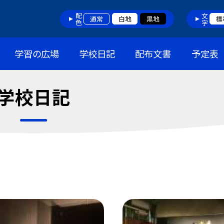
配色
文字
通常
白地
黒地
標
学習の広場
学校日記
配布文書
予定表
学校日記