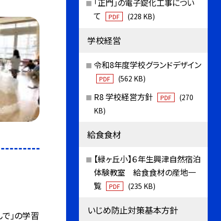
「正門」の電子錠化工事につい
て
(228 KB)
PDF
学校経営
令和8年度学校グランドデザイン
(562 KB)
PDF
R8 学校経営方針
(270
PDF
KB)
給食食材
【緑ヶ丘小】６年生興津自然宿泊
体験教室 給食食材の産地一
覧
(235 KB)
PDF
いじめ防止対策基本方針
んで」の学習