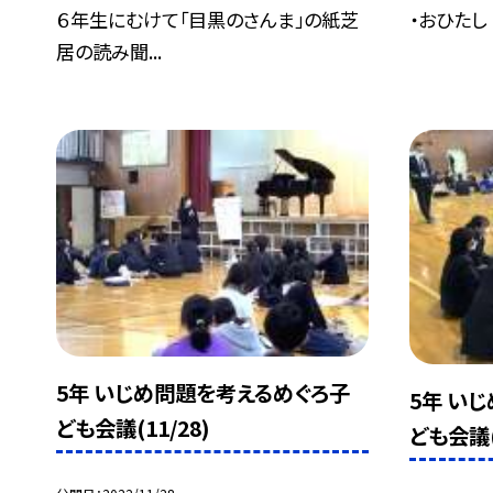
６年生にむけて「目黒のさんま」の紙芝
・おひたし 
居の読み聞...
5年 いじめ問題を考えるめぐろ子
5年 い
ども会議(11/28)
ども会議(