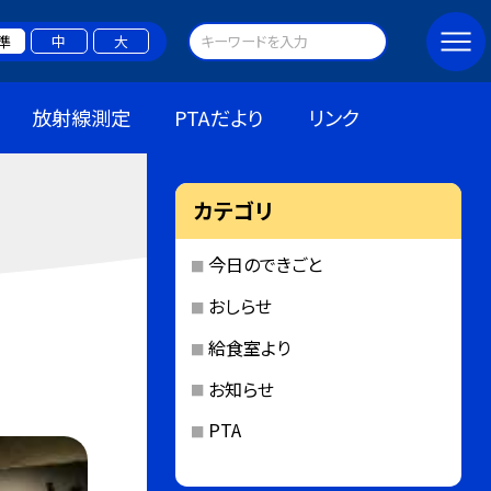
準
中
大
放射線測定
PTAだより
リンク
カテゴリ
今日のできごと
おしらせ
給食室より
お知らせ
PTA