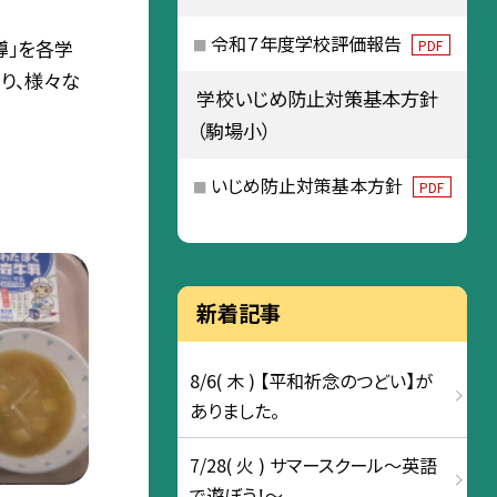
令和７年度学校評価報告
導」を各学
PDF
り、様々な
学校いじめ防止対策基本方針
（駒場小）
いじめ防止対策基本方針
PDF
新着記事
8/6( 木 ) 【平和祈念のつどい】が
ありました。
7/28( 火 ) サマースクール～英語
で遊ぼう！～