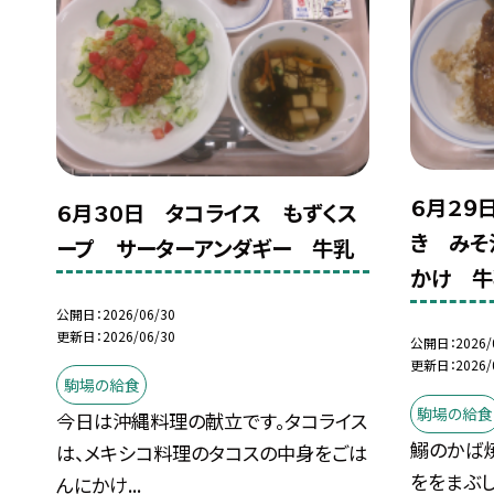
６月２９
６月３０日 タコライス もずくス
き みそ
ープ サーターアンダギー 牛乳
かけ 牛
公開日
2026/06/30
更新日
2026/06/30
公開日
2026/
更新日
2026/
駒場の給食
駒場の給食
今日は沖縄料理の献立です。タコライス
鰯のかば
は、メキシコ料理のタコスの中身をごは
ををまぶ
んにかけ...