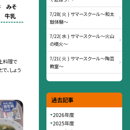
丼 みそ
7/28( 火 ) サマースクール～和太
 牛乳
鼓体験～
7/22( 水 ) サマースクール～火山
の噴火～
7/21( 火 ) サマースクール～陶芸
土料理で
教室～
とで、しょう
過去記事
2026年度
2025年度