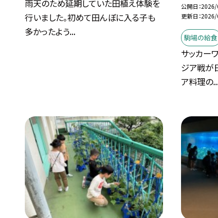
雨天のため延期していた田植え体験を
公開日
2026/
行いました。初めて田んぼに入る子も
更新日
2026/
多かったよう...
駒場の給食
サッカー
ジア戦が
ア料理の..