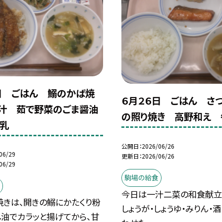
日 ごはん 鰯のかば焼
６月２６日 ごはん さ
汁 茹で野菜のごま醤油
の照り焼き 高野和え 
乳
公開日
2026/06/26
06/29
更新日
2026/06/26
06/29
駒場の給食
今日は一汁二菜の和食献立
焼きは、開きの鰯にかたくり粉
しょうが・しょうゆ・みりん・
し油でカラッと揚げてから、甘