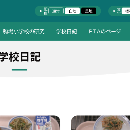
配色
文字
通常
白地
黒地
標
駒場小学校の研究
学校日記
ＰＴＡのページ
学校日記