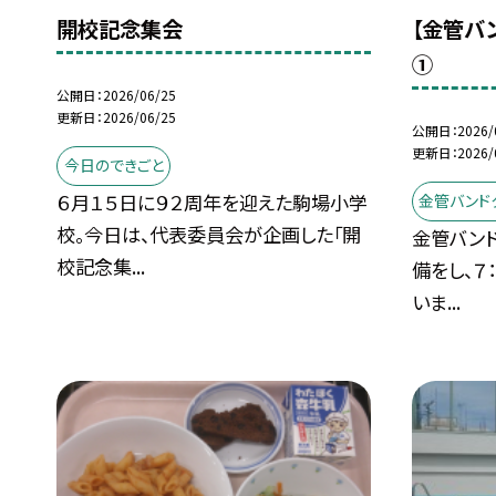
開校記念集会
【金管バ
①
公開日
2026/06/25
更新日
2026/06/25
公開日
2026/
更新日
2026/
今日のできごと
６月１５日に９２周年を迎えた駒場小学
金管バンド
校。今日は、代表委員会が企画した「開
金管バンド
校記念集...
備をし、７
いま...