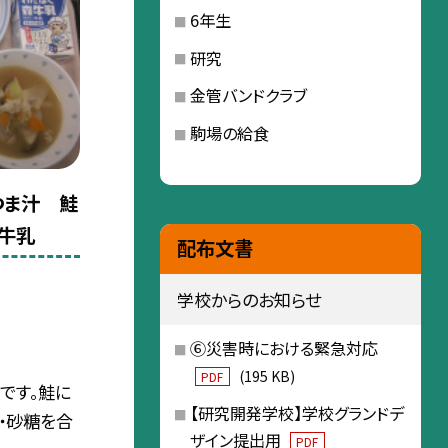
6年生
研究
金管バンドクラブ
駒場の給食
つま汁 鮭
牛乳
配布文書
学校からのお知らせ
⑥災害時における緊急対応
(195 KB)
PDF
です。鮭に
【研究開発学校】学校グランドデ
酒・砂糖を合
ザイン提出用
PDF