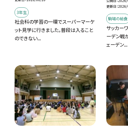
公開日
2026/
更新日
2026/
3年生
駒場の給食
社会科の学習の一環でスーパーマーケ
サッカー
ット見学に行きました。普段は入ること
ーデン戦
のできない...
ェーデン...