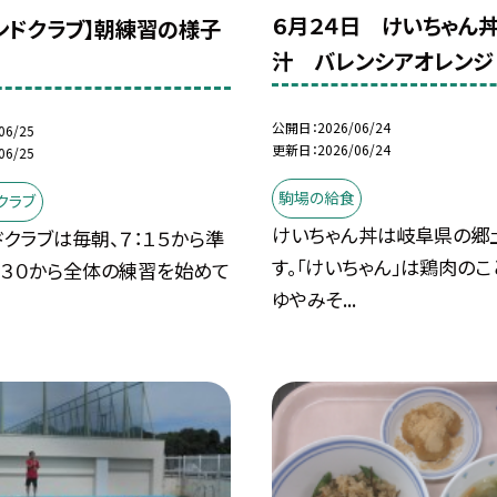
６月２４日 けいちゃん
ンドクラブ】朝練習の様子
汁 バレンシアオレンジ
公開日
2026/06/24
06/25
更新日
2026/06/24
06/25
駒場の給食
クラブ
けいちゃん丼は岐阜県の郷
クラブは毎朝、７：１５から準
す。「けいちゃん」は鶏肉のこ
：３０から全体の練習を始めて
ゆやみそ...