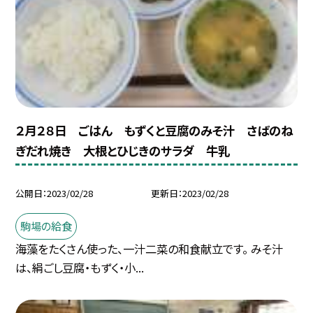
２月２８日 ごはん もずくと豆腐のみそ汁 さばのね
ぎだれ焼き 大根とひじきのサラダ 牛乳
公開日
2023/02/28
更新日
2023/02/28
駒場の給食
海藻をたくさん使った、一汁二菜の和食献立です。 みそ汁
は、絹ごし豆腐・もずく・小...