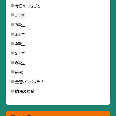
今日のできごと
1年生
2年生
3年生
4年生
5年生
6年生
研究
金管バンドクラブ
駒場の給食