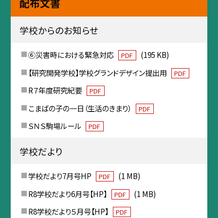
配布文書
学校からのお知らせ
⑥災害時における緊急対応
(195 KB)
PDF
【研究開発学校】学校グランドデザイン提出用
PDF
R７年度研究紀要
PDF
こまばの子の一日（生活のきまり）
PDF
ＳＮＳ駒場ルール
PDF
学校だより
学校だより7月号HP
(1 MB)
PDF
R8学校だより6月号【HP】
(1 MB)
PDF
R8学校だより５月号【HP】
PDF