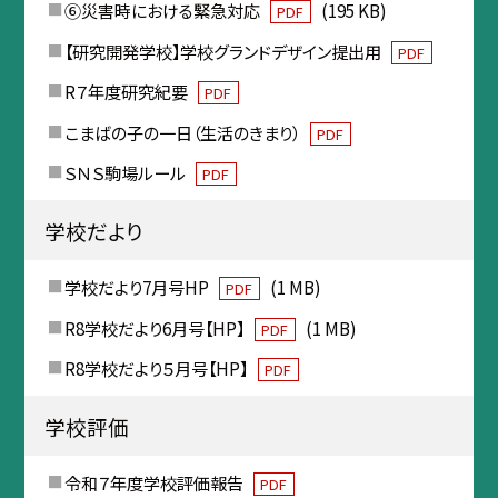
⑥災害時における緊急対応
(195 KB)
PDF
【研究開発学校】学校グランドデザイン提出用
PDF
R７年度研究紀要
PDF
こまばの子の一日（生活のきまり）
PDF
ＳＮＳ駒場ルール
PDF
学校だより
学校だより7月号HP
(1 MB)
PDF
R8学校だより6月号【HP】
(1 MB)
PDF
R8学校だより５月号【HP】
PDF
学校評価
令和７年度学校評価報告
PDF