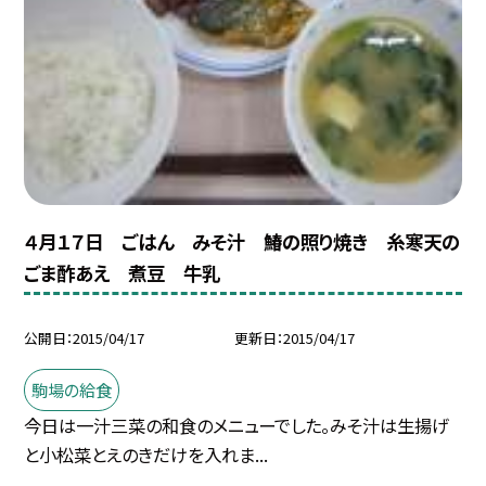
４月１７日 ごはん みそ汁 鰆の照り焼き 糸寒天の
ごま酢あえ 煮豆 牛乳
公開日
2015/04/17
更新日
2015/04/17
駒場の給食
今日は一汁三菜の和食のメニューでした。みそ汁は生揚げ
と小松菜とえのきだけを入れま...