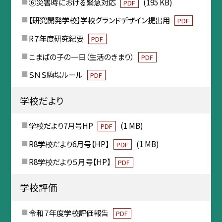
⑥災害時における緊急対応
(195 KB)
PDF
【研究開発学校】学校グランドデザイン提出用
PDF
R７年度研究紀要
PDF
こまばの子の一日（生活のきまり）
PDF
ＳＮＳ駒場ルール
PDF
学校だより
学校だより7月号HP
(1 MB)
PDF
R8学校だより6月号【HP】
(1 MB)
PDF
R8学校だより５月号【HP】
PDF
学校評価
令和７年度学校評価報告
PDF