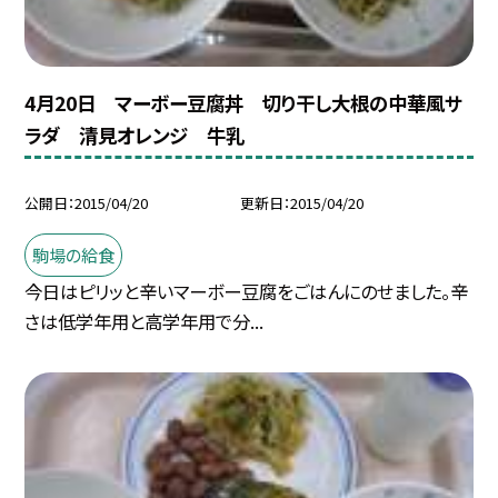
4月20日 マーボー豆腐丼 切り干し大根の中華風サ
ラダ 清見オレンジ 牛乳
公開日
2015/04/20
更新日
2015/04/20
駒場の給食
今日はピリッと辛いマーボー豆腐をごはんにのせました。辛
さは低学年用と高学年用で分...