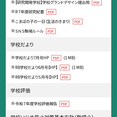
【研究開発学校】学校グランドデザイン提出用
PDF
R７年度研究紀要
PDF
こまばの子の一日（生活のきまり）
PDF
ＳＮＳ駒場ルール
PDF
学校だより
学校だより7月号HP
(1 MB)
PDF
R8学校だより6月号【HP】
(1 MB)
PDF
R8学校だより５月号【HP】
PDF
学校評価
令和７年度学校評価報告
PDF
学校いじめ防止対策基本方針（駒場小）