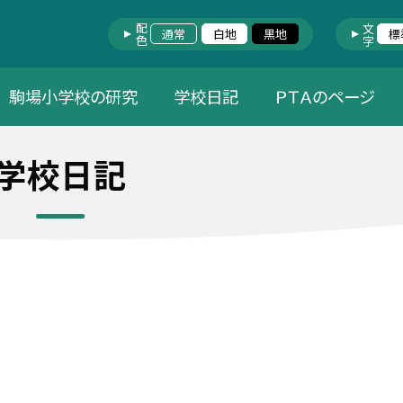
配色
文字
通常
白地
黒地
標
駒場小学校の研究
学校日記
ＰＴＡのページ
学校日記