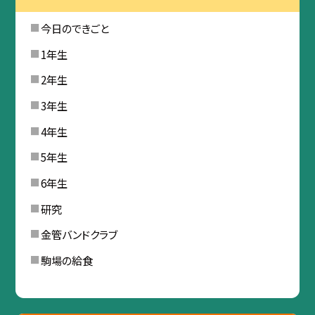
今日のできごと
1年生
2年生
3年生
4年生
5年生
6年生
研究
金管バンドクラブ
駒場の給食