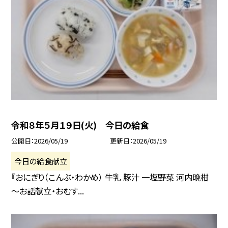
令和８年５月１９日(火) 今日の給食
公開日
2026/05/19
更新日
2026/05/19
今日の給食献立
『おにぎり（こんぶ・わかめ） 牛乳 豚汁 一塩野菜 河内晩柑
～お話献立・おむす...