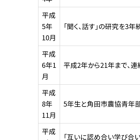
平成
5年
「聞く、話す」の研究を3年
10月
平成
6年1
平成2年から21年まで、連
月
平成
8年
5年生と角田市農協青年
11月
平成
「互いに認め合い学び合