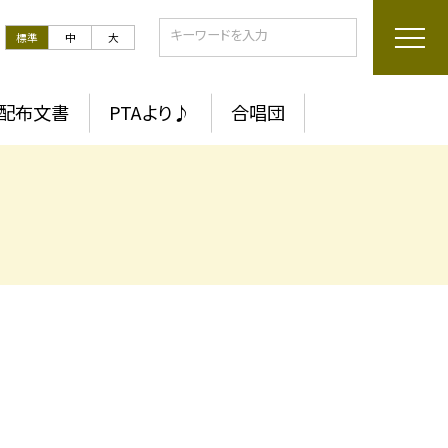
標準
中
大
配布文書
PTAより♪
合唱団