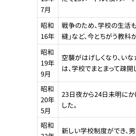
7月
昭和
戦争のため、学校の生活も少
16年
縫」など、今とちがう教科
昭和
空襲がはげしくなり、いな
19年
は、学校でまとまって疎開
9月
昭和
23日夜から24日未明に
20年
した。
5月
昭和
新しい学校制度ができ、男
22年