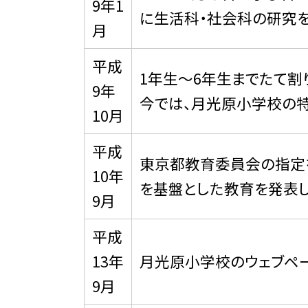
9年1
に生活科・社会科の研究を
月
平成
1年生〜6年生までたて割
9年
今では、月光原小学校の特
10月
平成
東京都教育委員会の指定
10年
を基盤とした教育を発表し
9月
平成
13年
月光原小学校のウェブペー
9月