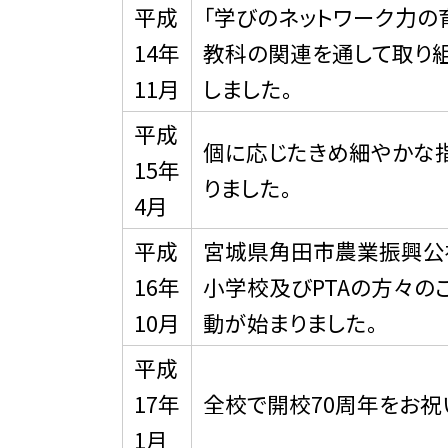
平成
「学びのネットワーク力の
14年
教科の関連を通して取り
11月
しました。
平成
個に応じたきめ細やかな
15年
りました。
4月
平成
宮城県角田市農業振興公
16年
小学校及びPTAの方々の
10月
動が始まりました。
平成
17年
全校で開校70周年をお祝
1月