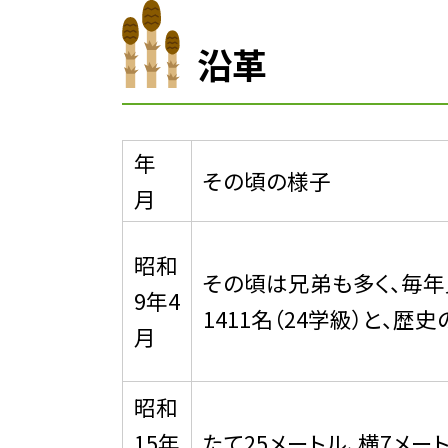
沿革
年
その頃の様子
月
昭和
その頃は兄弟も多く、毎年
9年4
1411名（24学級）と、
月
昭和
15年
たて25メートル、横7メ