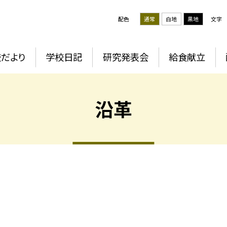
配色
通常
白地
黒地
文字
だより
学校日記
研究発表会
給食献立
沿革