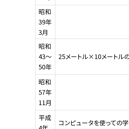
昭和
39年
3月
昭和
43〜
25メートル×10メートル
50年
昭和
57年
11月
平成
コンピュータを使っての学
4年