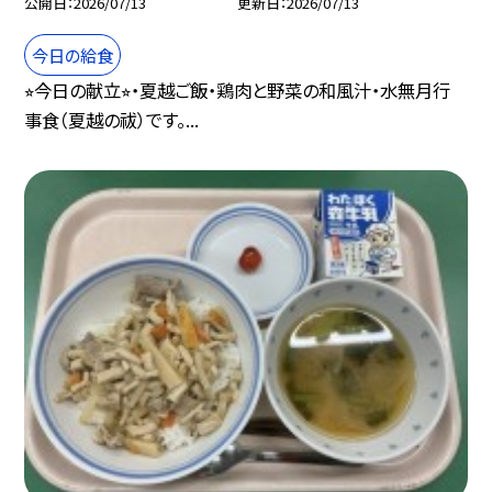
公開日
2026/07/13
更新日
2026/07/13
今日の給食
⭐︎今日の献立⭐︎・夏越ご飯・鶏肉と野菜の和風汁・水無月行
事食（夏越の祓）です。...