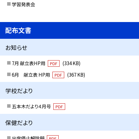
学習発表会
配布文書
お知らせ
7月 献立表HP用
(334 KB)
PDF
6月 献立表 HP用
(367 KB)
PDF
学校だより
五本木だより４月号
PDF
保健だより
出席停止解除願
PDF