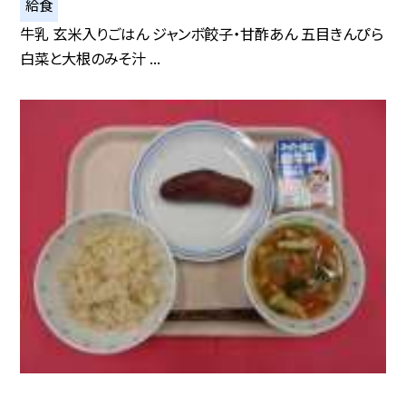
給食
牛乳 玄米入りごはん ジャンボ餃子・甘酢あん 五目きんぴら
白菜と大根のみそ汁 ...