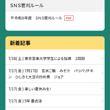
ＳＮＳ菅刈ルール
令和８年度 ＳＮＳ菅刈ルール
PDF
新着記事
7/18( 土 ) 東京音楽大学学生による指導 ２回目
7/17( 金 ) 7月17日 玄米ご飯 みそ汁 パリパリチキ
ン ひじきと大豆の炒め煮 ジョア
7/17( 金 ) 楽しい夏休みを！
7/17( 金 ) 5年 着衣泳