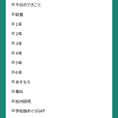
今日のできごと
給食
１年
２年
３年
４年
５年
６年
あすなろ
専科
校内研究
学校版めぐろGAP