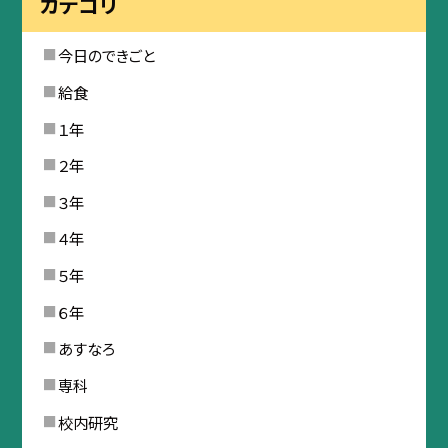
カテゴリ
今日のできごと
給食
１年
２年
３年
４年
５年
６年
あすなろ
専科
校内研究