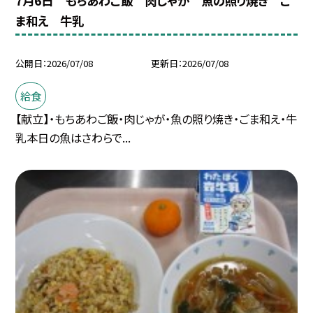
7月6日 もちあわご飯 肉じゃが 魚の照り焼き ご
ま和え 牛乳
公開日
2026/07/08
更新日
2026/07/08
給食
【献立】・もちあわご飯・肉じゃが・魚の照り焼き・ごま和え・牛
乳本日の魚はさわらで...