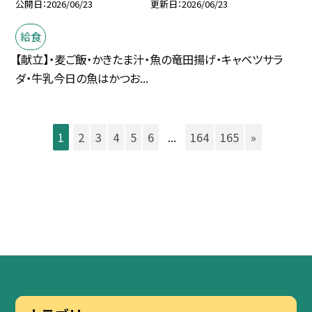
公開日
2026/06/23
更新日
2026/06/23
給食
【献立】・麦ご飯・かきたま汁・魚の竜田揚げ・キャベツサラ
ダ・牛乳今日の魚はかつお...
1
2
3
4
5
6
...
164
165
»