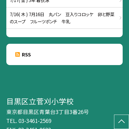
7/17( 金 ) 5年 着衣泳
7/16( 木 ) 7月16日 丸パン 豆入りコロッケ 卵と野菜
のスープ フルーツポンチ 牛乳
RSS
目黒区立菅刈小学校
東京都目黒区青葉台3丁目3番26号
TEL.
03-3461-2569