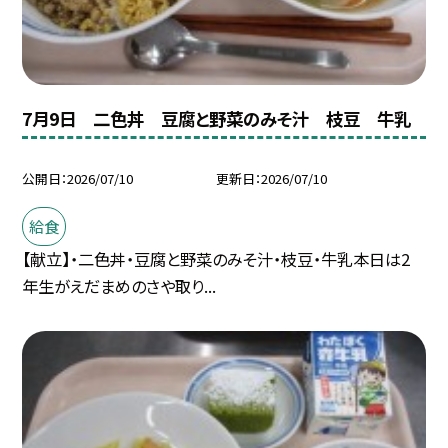
7月9日 二色丼 豆腐と野菜のみそ汁 枝豆 牛乳
公開日
2026/07/10
更新日
2026/07/10
給食
【献立】・二色丼・豆腐と野菜のみそ汁・枝豆・牛乳本日は2
年生がえだまめのさや取り...