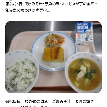
【献立】・麦ご飯・みそ汁・赤魚の煮つけ・じゃが芋の金平・牛
乳赤魚の煮つけは片栗粉...
6月25日 わかめごはん ごまみそ汁 たまご焼き