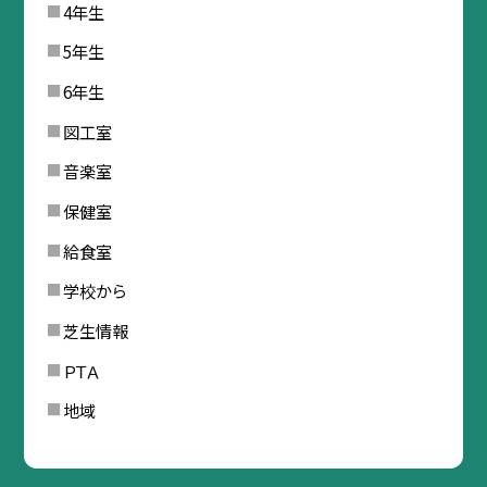
4年生
5年生
6年生
図工室
音楽室
保健室
給食室
学校から
芝生情報
ＰＴＡ
地域