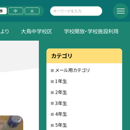
準
中
大
Aより
大鳥中学校区
学校開放・学校施設利用
カテゴリ
メール用カテゴリ
1年生
2年生
3年生
4年生
5年生