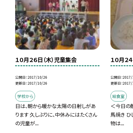
１０月２６日（木）児童集会
１０月２
公開日
2017/10/26
公開日
2017/
更新日
2017/10/26
更新日
2017/
学校から
給食室
日は、朝から暖かな太陽の日射しがあ
＜今日の献
ります 久しぶりに、中休みにはたくさん
馬焼き ひ
の児童が...
物は...