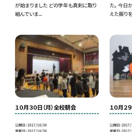
が始まりました どの学年も真剣に取り
た。 今日
組んでいま...
えた振りを.
１０月３０日（月）全校朝会
１０月２
公開日
2017/10/30
公開日
2017/
更新日
2017/10/30
更新日
2017/