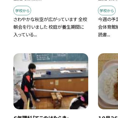
学校から
学校から
さわやかな秋空が広がっています 全校
今週の予定
朝会を行いました 校庭が養生期間に
会体育館練
入っている...
読書...