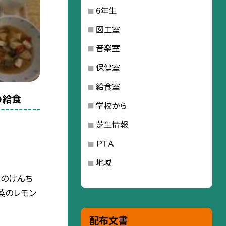
6年生
図工室
音楽室
保健室
給食室
の給食
学校から
芝生情報
ＰＴＡ
地域
このけんち
菜のレモン
配布文書