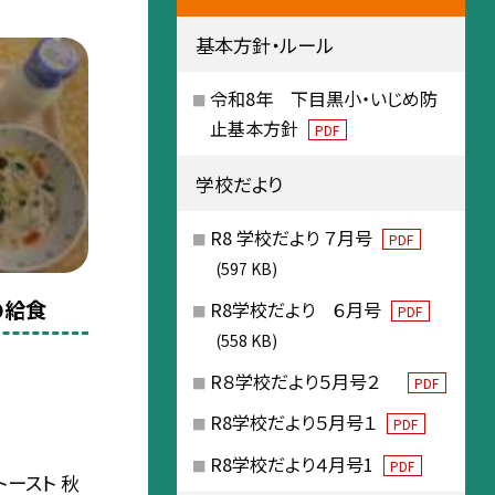
基本方針・ルール
令和8年 下目黒小・いじめ防
止基本方針
PDF
学校だより
R8 学校だより ７月号
PDF
(597 KB)
の給食
R8学校だより ６月号
PDF
(558 KB)
R８学校だより５月号２
PDF
R8学校だより５月号１
PDF
R8学校だより４月号1
PDF
ースト 秋