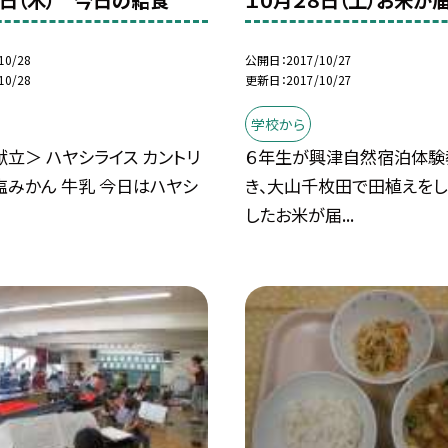
６日（木） 今日の給食
１０月２８日（土）お米が
10/28
公開日
2017/10/27
10/28
更新日
2017/10/27
学校から
立＞ ハヤシライス カントリ
６年生が興津自然宿泊体験
塩みかん 牛乳 今日はハヤシ
き、大山千枚田で田植えをし
したお米が届...