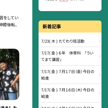
習をしてい
伸膝後転、
新着記事
7/23( 木 ) たてわり班活動
7/17( 金 ) ６年 体育科 「うい
てまて講習」
7/17( 金 ) ７月１７日（金）今日の
給食
7/17( 金 ) ７月１６日（木）今日の
給食