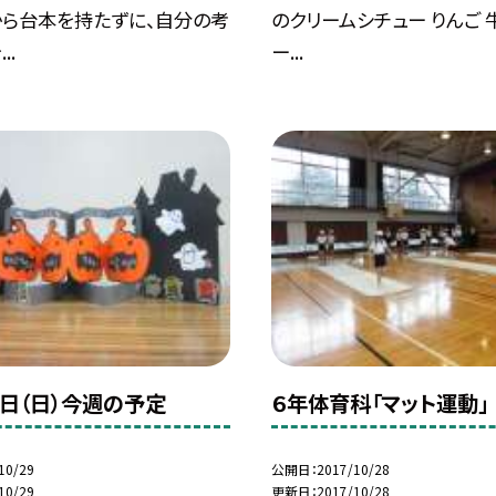
から台本を持たずに、自分の考
のクリームシチュー りんご 
..
ー...
９日（日）今週の予定
６年体育科「マット運動」
10/29
公開日
2017/10/28
10/29
更新日
2017/10/28