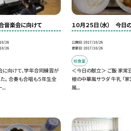
合音楽会に向けて
１０月２５日（水） 今日
10/26
公開日
2017/10/26
10/26
更新日
2017/10/26
給食室
会に向けて、学年合同練習が
＜今日の献立＞ ご飯 家常
た。 合奏も合唱も５年生全
根の中華風サラダ 牛乳 「家
..
風...