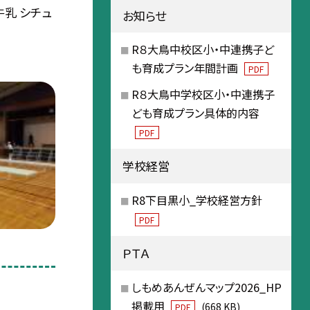
牛乳 シチュ
お知らせ
R８大鳥中校区小・中連携子ど
も育成プラン年間計画
PDF
R８大鳥中学校区小・中連携子
ども育成プラン具体的内容
PDF
学校経営
R8下目黒小_学校経営方針
PDF
ＰＴＡ
しもめあんぜんマップ2026_HP
掲載用
(668 KB)
PDF