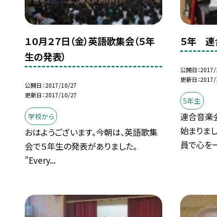
１０月２７日（金）英語歌集会（５年
５年 連
生の発表）
公開日
2017/
更新日
2017/
公開日
2017/10/27
更新日
2017/10/27
5年生
連合音楽
学校から
始まりまし
おはようございます。今朝は、英語歌集
員で心を一.
会で５年生の発表がありました。
”Every...