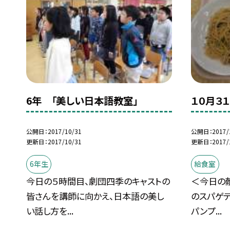
6年 「美しい日本語教室」
１０月３
公開日
2017/10/31
公開日
2017/
更新日
2017/10/31
更新日
2017/
6年生
給食室
今日の５時間目、劇団四季のキャストの
＜今日の
皆さんを講師に向かえ、日本語の美し
のスパゲテ
い話し方を...
パンプ...