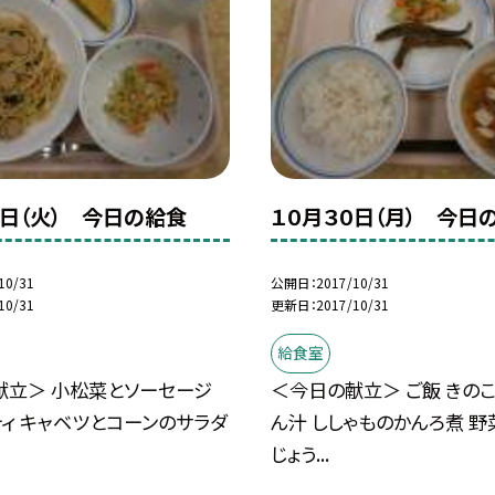
１日（火） 今日の給食
１０月３０日（月） 今日
10/31
公開日
2017/10/31
10/31
更新日
2017/10/31
給食室
献立＞ 小松菜とソーセージ
＜今日の献立＞ ご飯 きの
ィ キャベツとコーンのサラダ
ん汁 ししゃものかんろ煮 野
じょう...