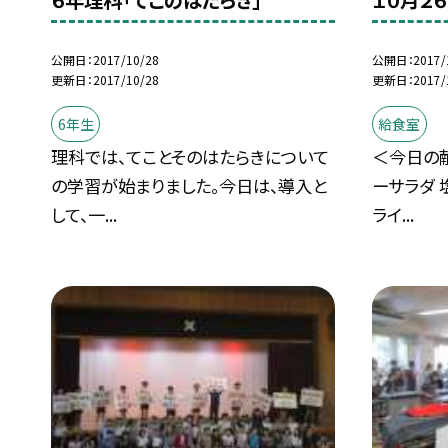
６年理科「てこのはたらき」
１０月２
公開日
2017/10/28
公開日
2017/
更新日
2017/10/28
更新日
2017/
6年生
給食室
理科では、てことそのはたらきについて
＜今日の献
の学習が始まりました。今日は、導入と
ーサラダ 
して、一...
ライ...