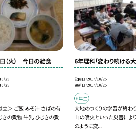
４日（火） 今日の給食
6年理科「変わり続ける大
10/25
公開日
2017/10/25
10/25
更新日
2017/10/25
6年生
立＞ ご飯 みそ汁 さばの有
大地のつくりの学習が終わり
じきの煮物 牛乳 ひじきの煮
山の噴火といった災害によ
のように変...