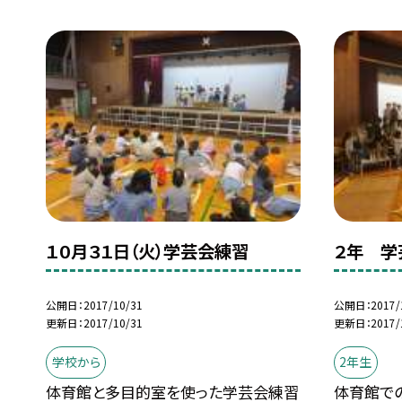
１０月３１日（火）学芸会練習
２年 学
公開日
2017/10/31
公開日
2017/
更新日
2017/10/31
更新日
2017/
学校から
2年生
体育館と多目的室を使った学芸会練習
体育館で