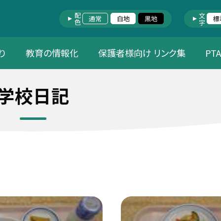
配色
文字
通常
白地
黒地
標
り
教育の情報化
保護者様向け リンク集
PT
学校日記