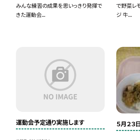
みんな練習の成果を思いっきり発揮で
で野菜レモ
きた運動会...
ジ 牛...
運動会予定通り実施します
５月２３