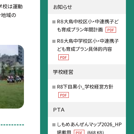
学校は運動
お知らせ
や地域の
R８大鳥中校区小・中連携子ど
も育成プラン年間計画
PDF
R８大鳥中学校区小・中連携子
ども育成プラン具体的内容
PDF
学校経営
R8下目黒小_学校経営方針
PDF
ＰＴＡ
しもめあんぜんマップ2026_HP
掲載用
(668 KB)
PDF