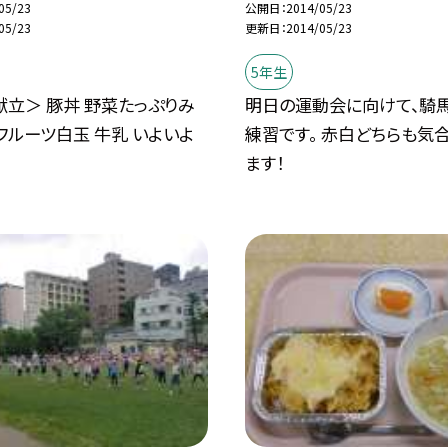
05/23
公開日
2014/05/23
05/23
更新日
2014/05/23
5年生
立＞ 豚丼 野菜たっぷりみ
明日の運動会に向けて、騎
フルーツ白玉 牛乳 いよいよ
練習です。 赤白どちらも気
ます！