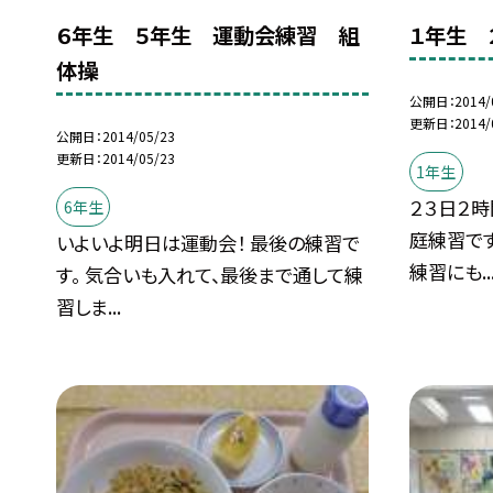
６年生 ５年生 運動会練習 組
１年生 
体操
公開日
2014/
更新日
2014/
公開日
2014/05/23
更新日
2014/05/23
1年生
２３日２
6年生
庭練習です
いよいよ明日は運動会！ 最後の練習で
練習にも..
す。 気合いも入れて、最後まで通して練
習しま...