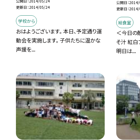
公開日
2014/05/24
公開日
2014/
更新日
2014/05/24
更新日
2014/
学校から
給食室
おはようございます。 本日、予定通り運
＜今日の献
動会を実施します。 子供たちに温かな
そ汁 紅白
声援を...
明日は...