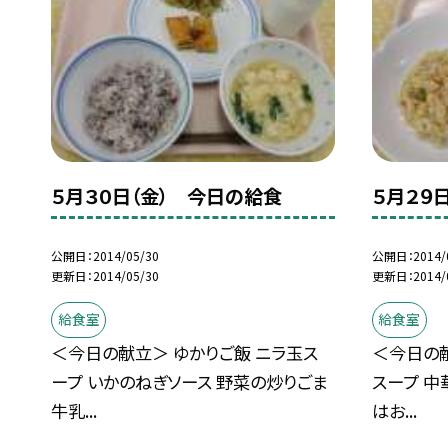
５月３０日（金） 今日の給食
５月２９
公開日
2014/05/30
公開日
2014/
更新日
2014/05/30
更新日
2014/
給食室
給食室
＜今日の献立＞ ゆかりご飯 ニラ玉ス
＜今日の献
ープ いかのねぎソース 野菜の炒りごま
スープ 中
牛乳...
はお...