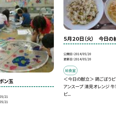
５月２０日（火） 今日の
公開日
2014/05/20
更新日
2014/05/20
給食室
＜今日の献立＞ 鶏ごぼうピ
ボン玉
アンスープ 清見オレンジ 牛
ピ...
05/21
05/21