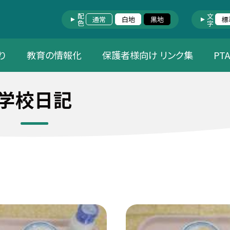
配色
文字
通常
白地
黒地
標
り
教育の情報化
保護者様向け リンク集
PT
学校日記