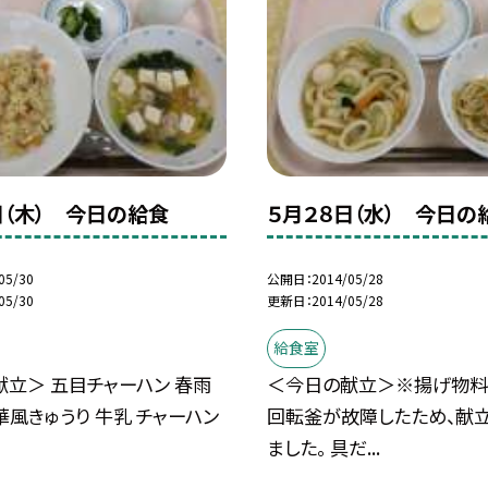
日（木） 今日の給食
５月２８日（水） 今日の
05/30
公開日
2014/05/28
05/30
更新日
2014/05/28
給食室
立＞ 五目チャーハン 春雨
＜今日の献立＞※揚げ物料
華風きゅうり 牛乳 チャーハン
回転釜が故障したため、献
ました。 具だ...