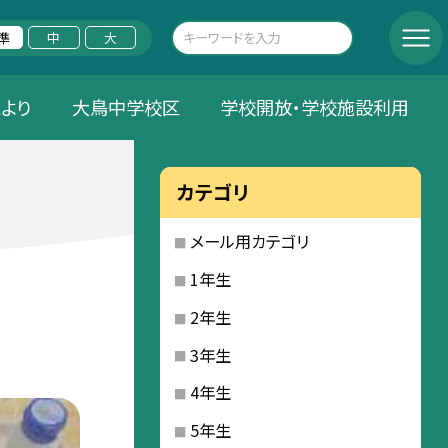
準
中
大
Aより
大鳥中学校区
学校開放・学校施設利用
カテゴリ
メール用カテゴリ
1年生
2年生
3年生
4年生
5年生