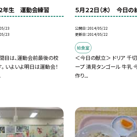
２年生 運動会練習
５月２２日（木） 今日の
05/23
公開日
2014/05/22
05/23
更新日
2014/05/22
給食室
時間目は、運動会前最後の校
＜今日の献立＞ ドリア 千
。 いよいよ明日は運動会！
ープ 清見タンゴール 牛乳 
.
作り...