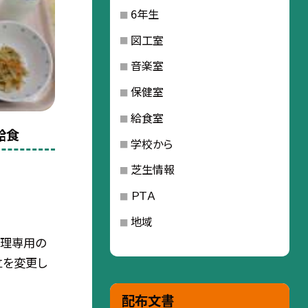
6年生
図工室
音楽室
保健室
給食室
給食
学校から
芝生情報
ＰＴＡ
地域
理専用の
立を変更し
配布文書