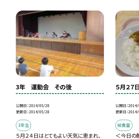
3年 運動会 その後
５月２７
公開日
2014/05/28
公開日
2014/
更新日
2014/05/28
更新日
2014/
3年生
給食室
５月２４日はとてもよい天気に恵まれ、
＜今日の献