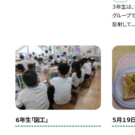
３年生は
グループで
反射して..
６年生「図工」
５月１９