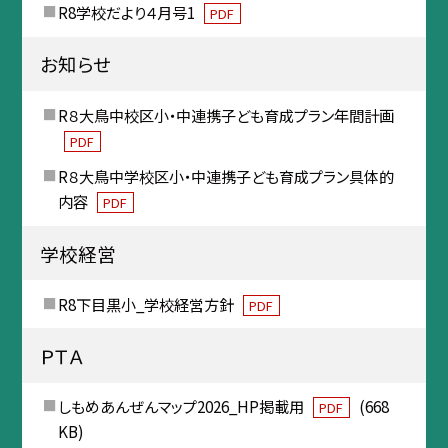
R8学校だより４月号1
PDF
お知らせ
R８大鳥中校区小・中連携子ども育成プラン年間計画
PDF
R８大鳥中学校区小・中連携子ども育成プラン具体的
内容
PDF
学校経営
R8下目黒小_学校経営方針
PDF
ＰＴＡ
しもめあんぜんマップ2026_HP掲載用
(668
PDF
KB)