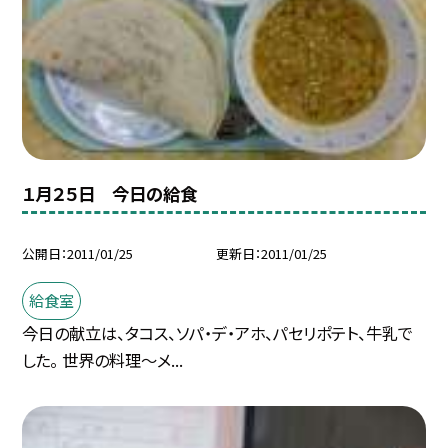
１月２５日 今日の給食
公開日
2011/01/25
更新日
2011/01/25
給食室
今日の献立は、タコス、ソパ・デ・アホ、パセリポテト、牛乳で
した。 世界の料理〜メ...