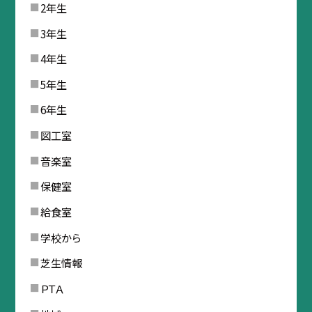
2年生
3年生
4年生
5年生
6年生
図工室
音楽室
保健室
給食室
学校から
芝生情報
ＰＴＡ