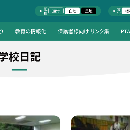
配色
文字
通常
白地
黒地
標
り
教育の情報化
保護者様向け リンク集
PT
学校日記