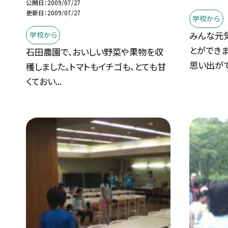
公開日
2009/07/27
更新日
2009/07/27
学校から
みんな元
学校から
とができま
石田農園で、おいしい野菜や果物を収
思い出がで.
穫しました。トマトもイチゴも、とても甘
くておい...