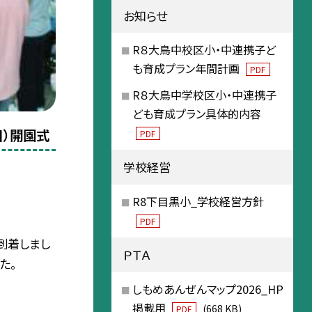
お知らせ
R８大鳥中校区小・中連携子ど
も育成プラン年間計画
PDF
R８大鳥中学校区小・中連携子
ども育成プラン具体的内容
目）開園式
PDF
学校経営
R8下目黒小_学校経営方針
PDF
到着しまし
ＰＴＡ
た。
しもめあんぜんマップ2026_HP
掲載用
(668 KB)
PDF