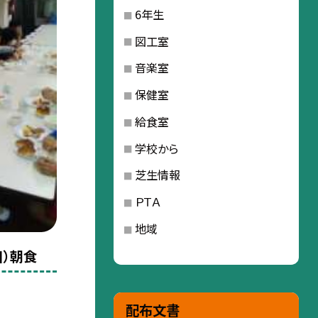
6年生
図工室
音楽室
保健室
給食室
学校から
芝生情報
ＰＴＡ
地域
目）朝食
配布文書