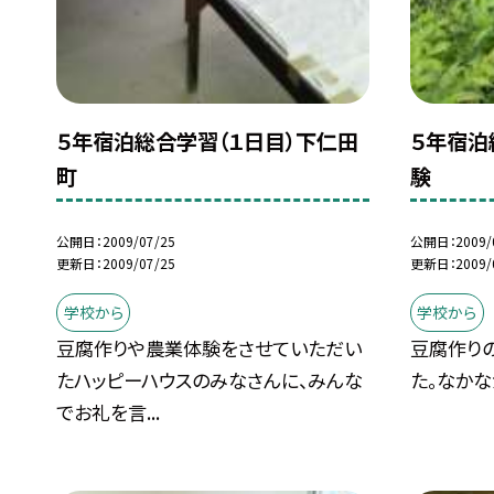
５年宿泊総合学習（１日目）下仁田
５年宿泊
町
験
公開日
2009/07/25
公開日
2009/
更新日
2009/07/25
更新日
2009/
学校から
学校から
豆腐作りや農業体験をさせていただい
豆腐作り
たハッピーハウスのみなさんに、みんな
た。なか
でお礼を言...