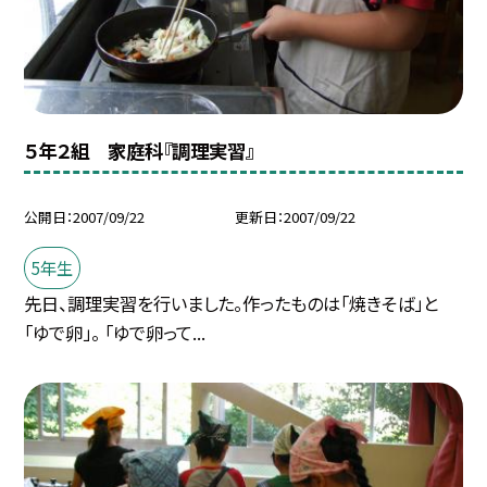
５年２組 家庭科『調理実習』
公開日
2007/09/22
更新日
2007/09/22
5年生
先日、調理実習を行いました。作ったものは「焼きそば」と
「ゆで卵」。 「ゆで卵って...