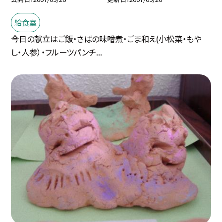
給食室
今日の献立はご飯・さばの味噌煮・ごま和え(小松菜・もや
し・人参）・フルーツパンチ...