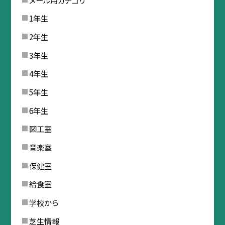
1年生
2年生
3年生
4年生
5年生
6年生
図工室
音楽室
保健室
給食室
学校から
芝生情報