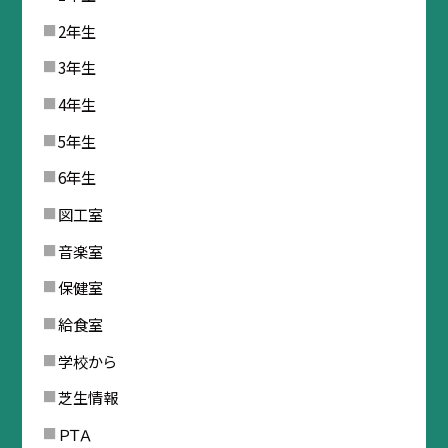
2年生
3年生
4年生
5年生
6年生
図工室
音楽室
保健室
給食室
学校から
芝生情報
ＰＴＡ